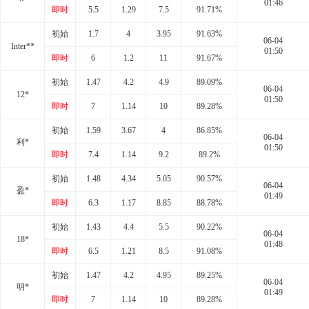
01:46
即时
5.5
1.29
7.5
91.71%
初始
1.7
4
3.95
91.63%
06-04
Inter**
01:50
即时
6
1.2
11
91.67%
初始
1.47
4.2
4.9
89.09%
06-04
12*
01:50
即时
7
1.14
10
89.28%
初始
1.59
3.67
4
86.85%
06-04
利*
01:50
即时
7.4
1.14
9.2
89.2%
初始
1.48
4.34
5.05
90.57%
06-04
盈*
01:49
即时
6.3
1.17
8.85
88.78%
初始
1.43
4.4
5.5
90.22%
06-04
18*
01:48
即时
6.5
1.21
8.5
91.08%
初始
1.47
4.2
4.95
89.25%
06-04
明*
01:49
即时
7
1.14
10
89.28%