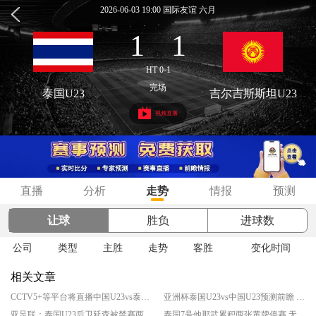
2026-06-03 19:00 国际友谊 六月
1
1
:
HT 0-1
完场
泰国U23
吉尔吉斯斯坦U23
视频直播
直播
分析
走势
情报
预测
让球
胜负
进球数
公司
类型
主胜
走势
客胜
变化时间
相关文章
CCTV5+等平台将直播中国U23vs泰国U23 西汉举行足球邀请赛
亚洲杯泰国U23vs中国U23预测前瞻 中国队打破魔咒
亚足联：泰国U23后卫延森被禁赛两场 缺席小组赛末轮
泰国7号他那武累积两张黄牌停赛 无缘与U23国足的比赛