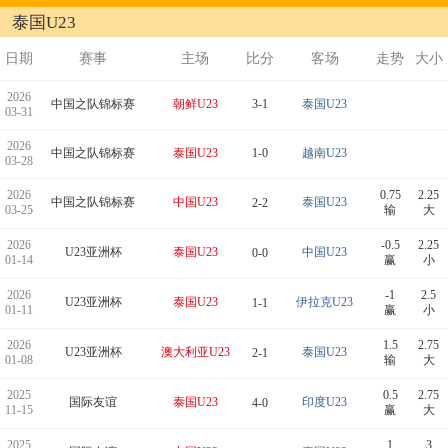
泰国U23
日期
赛事
主场
比分
客场
走势
大小
2026
中国之队锦标赛
朝鲜U23
3-1
泰国U23
03-31
2026
中国之队锦标赛
泰国U23
1-0
越南U23
03-28
2026
0.75
2.25
中国之队锦标赛
中国U23
泰国U23
2-2
03-25
输
大
2026
-0.5
2.25
U23亚洲杯
泰国U23
中国U23
0-0
01-14
赢
小
2026
-1
2.5
U23亚洲杯
泰国U23
伊拉克U23
1-1
01-11
赢
小
2026
1.5
2.75
U23亚洲杯
澳大利亚U23
泰国U23
2-1
01-08
输
大
2025
0.5
2.75
国际友谊
泰国U23
印度U23
4-0
11-15
赢
大
2025
1
3