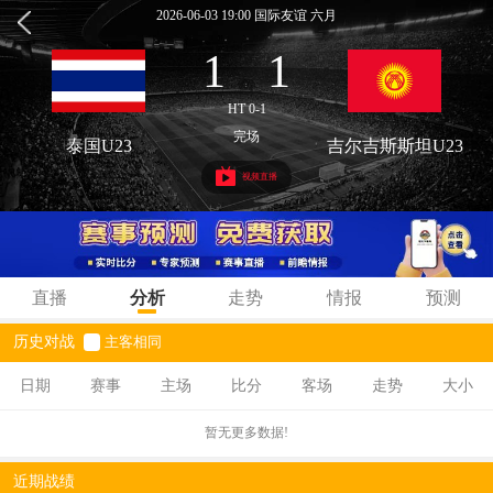
2026-06-03 19:00 国际友谊 六月
1
1
:
HT 0-1
完场
泰国U23
吉尔吉斯斯坦U23
视频直播
直播
分析
走势
情报
预测
历史对战
主客相同
日期
赛事
主场
比分
客场
走势
大小
暂无更多数据!
近期战绩