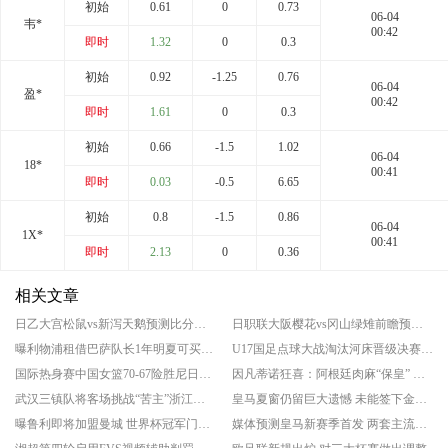
初始
0.61
0
0.73
06-04
韦*
00:42
即时
1.32
0
0.3
初始
0.92
-1.25
0.76
06-04
盈*
00:42
即时
1.61
0
0.3
初始
0.66
-1.5
1.02
06-04
18*
00:41
即时
0.03
-0.5
6.65
初始
0.8
-1.5
0.86
06-04
1X*
00:41
即时
2.13
0
0.36
相关文章
日乙大宫松鼠vs新泻天鹅预测比分结果 揭幕战谁先拔头筹
日职联大阪樱花vs冈山绿雉前瞻预测实力分析 升班马客场爆冷良机
曝利物浦租借巴萨队长1年明夏可买断 巴萨队长阿劳霍告别诺坎普
U17国足点球大战淘汰河床晋级决赛 将对阵阿森纳
国际热身赛中国女篮70-67险胜尼日利亚女篮 张子宇24分穆萨15分10板
因凡蒂诺狂喜：阿根廷肉麻“保皇” 欧足联态度仍强硬
武汉三镇队将客场挑战“苦主”浙江队 保级关键战
皇马夏窗仍留巨大遗憾 未能签下金球奖中场
曝鲁利即将加盟曼城 世界杯冠军门将回归
媒体预测皇马新赛季首发 两套主流阵型曝光