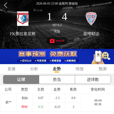
2026-06-03 23:00 波斯丙 降级组
1
4
:
HT 0-2
完场
FK弗拉塞尼察
兹维耶达
视频直播
直播
分析
走势
情报
预测
让球
胜负
进球数
公司
类型
主胜
走势
客胜
变化时间
初始
0.87
-1.5
0.9
06-04
易**
00:38
即时
0.32
-0.25
2