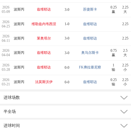
2026
0.25
2.25
波斯丙
兹维耶达
苏捷斯卡
3-0
05-09
赢
大
2026
波斯丙
维勒兹内韦西涅
1-0
兹维耶达
2.25
04-25
2026
波斯丙
莱奥塔尔
3-0
兹维耶达
2.25
04-11
2026
0.75
2.5
波斯丙
兹维耶达
奥马尔斯卡
3-0
04-04
赢
大
2026
1
2.25
波斯丙
兹维耶达
FK弗拉塞尼察
0-0
03-28
输
小
2026
0.25
2.25
波斯丙
法莫斯沃伊
兹维耶达
0-0
03-21
输
小
进球场数
半全场
进球时间