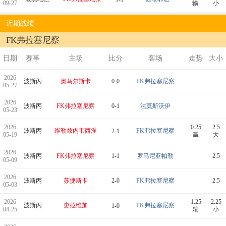
09-27
输
小
近期战绩
FK弗拉塞尼察
日期
赛事
主场
比分
客场
走势
大小
2026
波斯丙
奥马尔斯卡
0-0
FK弗拉塞尼察
05-27
2026
波斯丙
FK弗拉塞尼察
0-1
法莫斯沃伊
05-23
2026
0.25
2.5
波斯丙
维勒兹内韦西涅
FK弗拉塞尼察
2-1
05-19
赢
大
2026
波斯丙
FK弗拉塞尼察
1-1
罗马尼亚帕勒
2.5
05-09
2026
波斯丙
苏捷斯卡
2-0
FK弗拉塞尼察
2.5
05-03
2026
1.25
2.25
波斯丙
史拉维加
FK弗拉塞尼察
1-0
04-25
输
小