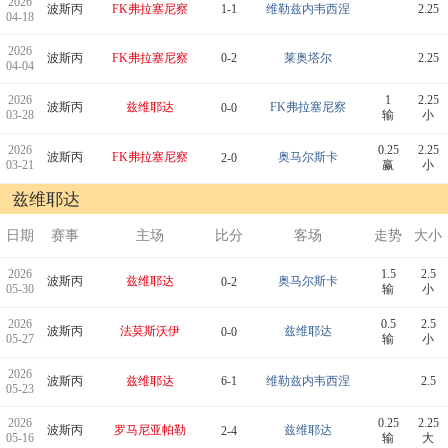
2026
波斯丙
FK弗拉塞尼察
1-1
维勒兹内韦西涅
2.25
04-18
2026
波斯丙
FK弗拉塞尼察
0-2
莱奥塔尔
2.25
04-04
2026
1
2.25
波斯丙
兹维耶达
FK弗拉塞尼察
0-0
03-28
输
小
2026
0.25
2.25
波斯丙
FK弗拉塞尼察
奥马尔斯卡
2-0
03-21
赢
小
兹维耶达
日期
赛事
主场
比分
客场
走势
大小
2026
1.5
2.5
波斯丙
兹维耶达
奥马尔斯卡
0-2
05-30
输
小
2026
0.5
2.5
波斯丙
法莫斯沃伊
兹维耶达
0-0
05-27
输
小
2026
波斯丙
兹维耶达
6-1
维勒兹内韦西涅
2.5
05-23
2026
0.25
2.25
波斯丙
罗马尼亚帕勒
兹维耶达
2-4
05-16
输
大