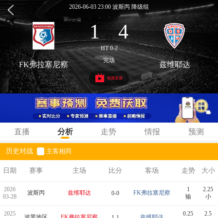
2026-06-03 23:00 波斯丙 降级组
1
4
:
HT 0-2
完场
FK弗拉塞尼察
兹维耶达
视频直播
直播
分析
走势
情报
预测
历史对战
主客相同
日期
赛事
主场
比分
客场
走势
大小
2026
1
2.25
波斯丙
兹维耶达
FK弗拉塞尼察
0-0
03-28
输
小
2025
0.25
2.5
波黑地区
FK弗拉塞尼察
兹维耶达
1-1