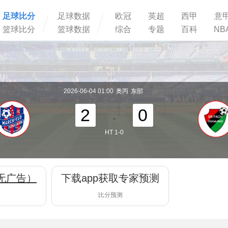
足球比分
足球数据
欧冠
英超
西甲
意
篮球比分
篮球数据
综合
专题
百科
NB
2026-06-04 01:00
奥丙
东部
2
0
-
HT 1-0
无广告）
下载app获取专家预测
比分预测