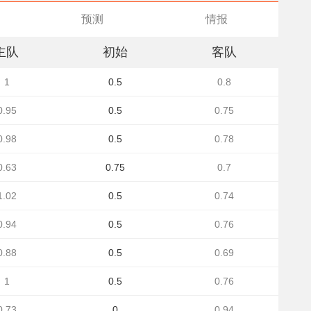
预测
情报
主队
初始
客队
1
0.5
0.8
0.95
0.5
0.75
0.98
0.5
0.78
0.63
0.75
0.7
1.02
0.5
0.74
0.94
0.5
0.76
0.88
0.5
0.69
1
0.5
0.76
0.73
0
0.94