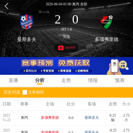
2026-06-04 01:00 奥丙 东部
2
0
:
HT 1-0
完场
曼斯多夫
多瑙弗里德
视频直播
直播
分析
走势
情报
预测
历史对战
主客相同
日期
赛事
主场
比分
客场
走势
大小
2025
0.25
2.75
奥丙
多瑙弗里德
曼斯多夫
0-0
11-22
输
小
2025
-0.25
2.75
奥丙
多瑙弗里德
曼斯多夫
0-5