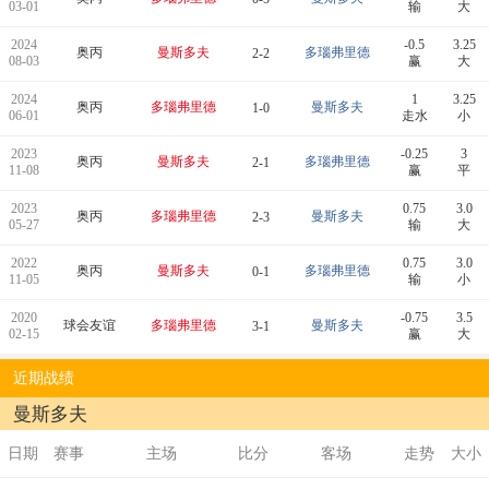
03-01
输
大
2024
-0.5
3.25
奥丙
曼斯多夫
多瑙弗里德
2-2
08-03
赢
大
2024
1
3.25
奥丙
多瑙弗里德
曼斯多夫
1-0
06-01
走水
小
2023
-0.25
3
奥丙
曼斯多夫
多瑙弗里德
2-1
11-08
赢
平
2023
0.75
3.0
奥丙
多瑙弗里德
曼斯多夫
2-3
05-27
输
大
2022
0.75
3.0
奥丙
曼斯多夫
多瑙弗里德
0-1
11-05
输
小
2020
-0.75
3.5
球会友谊
多瑙弗里德
曼斯多夫
3-1
02-15
赢
大
近期战绩
曼斯多夫
日期
赛事
主场
比分
客场
走势
大小