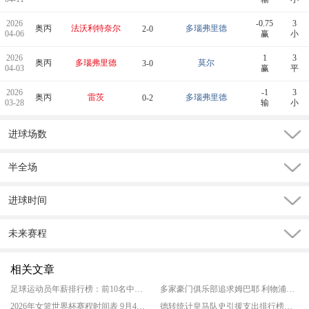
2026
-0.75
3
奥丙
法沃利特奈尔
多瑙弗里德
2-0
04-06
赢
小
2026
1
3
奥丙
多瑙弗里德
莫尔
3-0
04-03
赢
平
2026
-1
3
奥丙
雷茨
多瑙弗里德
0-2
03-28
输
小
进球场数
半全场
进球时间
未来赛程
相关文章
足球运动员年薪排行榜：前10名中有6位来自沙特 C罗2.119亿镑断层领跑‌
多家豪门俱乐部追求姆巴耶 利物浦和多特两个方案逐渐凸显
2026年女篮世界杯赛程时间表 9月4日正式打响
德转统计皇马队史引援支出排行榜最新一览 迪奥曼德仅落后于贝林厄姆