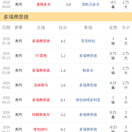
2026
-0.5
2.75
奥丙
曼斯多夫
雷欧贝多夫
5-0
04-04
赢
大
多瑙弗里德
日期
赛事
主场
比分
客场
走势
大小
2026
3
4
奥丙
多瑙弗里德
雷克特拉
4-2
05-30
输
大
2026
0.75
2.75
奥丙
SV霍恩
多瑙弗里德
1-2
05-23
输
大
2026
0
2.75
奥丙
多瑙弗里德
帕多夫
1-4
05-09
输
大
2026
0.25
2.75
奥丙
克林斯马
多瑙弗里德
2-0
05-02
赢
小
2026
1
3
奥丙
多瑙弗里德
维也纳维多利亚
0-1
04-25
输
小
2026
0.25
3
奥丙
特赖斯基兴
多瑙弗里德
3-2
04-18
赢
大
2026
-0.25
3
奥丙
维也纳SC
多瑙弗里德
0-2
04-11
输
小