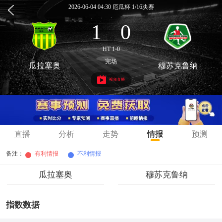
2026-06-04 04:30 厄瓜杯 1/16决赛
1
0
:
HT 1-0
完场
瓜拉塞奥
穆苏克鲁纳
视频直播
直播
分析
走势
情报
预测
备注：
有利情报
不利情报
瓜拉塞奥
穆苏克鲁纳
指数数据