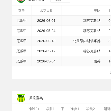
赛事
比赛日期
主队
厄瓜甲
2026-06-01
穆苏克鲁纳
0
厄瓜甲
2026-05-24
穆苏克鲁纳
2
厄瓜甲
2026-05-18
北莱昂内斯俱乐部
3
厄瓜甲
2026-05-12
穆苏克鲁纳
1
厄瓜甲
2026-05-04
德芬
1
瓜拉塞奥
净胜2+
净胜1
平
净负1
净负2+
进球