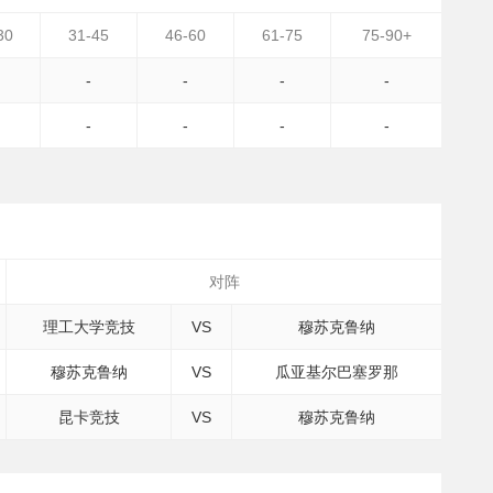
30
31-45
46-60
61-75
75-90+
-
-
-
-
-
-
-
-
对阵
理工大学竞技
VS
穆苏克鲁纳
穆苏克鲁纳
VS
瓜亚基尔巴塞罗那
昆卡竞技
VS
穆苏克鲁纳