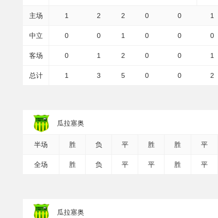
主场
1
2
2
0
0
1
中立
0
0
1
0
0
0
客场
0
1
2
0
0
1
总计
1
3
5
0
0
2
瓜拉塞奥
半场
胜
负
平
胜
胜
平
全场
胜
负
平
平
胜
平
瓜拉塞奥