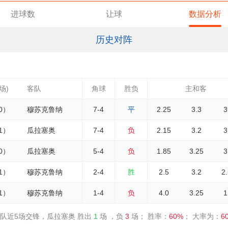
进球数
让球
数据分析
历史对阵
场)
客队
角球
胜负
主和客
-0）
穆苏克鲁纳
7-4
平
2.25
3.3
3
-1）
瓜拉塞奥
7-4
负
2.15
3.2
3
-0）
瓜拉塞奥
5-4
负
1.85
3.25
3
-1）
穆苏克鲁纳
2-4
胜
2.5
3.2
2
-1）
穆苏克鲁纳
1-4
负
4.0
3.25
1
队近
5
场交锋，瓜拉塞奥 胜出
1
场 ，负
3
场； 胜率：
60%
； 大率为：
6