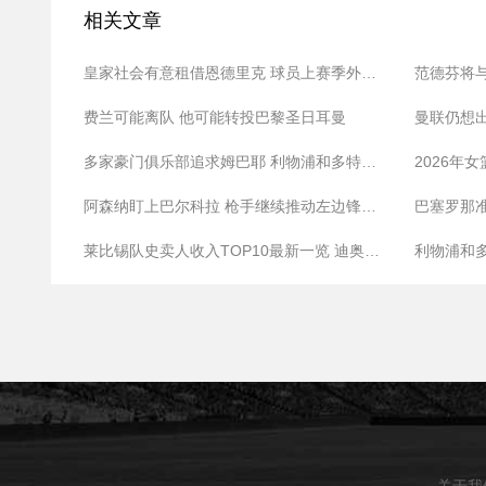
相关文章
皇家社会有意租借恩德里克 球员上赛季外租期间表现出色
范德芬将
费兰可能离队 他可能转投巴黎圣日耳曼
多家豪门俱乐部追求姆巴耶 利物浦和多特两个方案逐渐凸显
阿森纳盯上巴尔科拉 枪手继续推动左边锋引援工作
莱比锡队史卖人收入TOP10最新一览 迪奥曼德1.25亿欧领跑