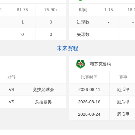
0
61-75
75-90+
时间
1-15
16-
1
0
进球数
-
-
0
0
失球数
-
-
未来赛程
穆苏克鲁纳
对阵
比赛时间
赛事
VS
竞技足球会
2026-08-11
厄瓜甲
VS
瓜拉塞奥
2026-08-16
厄瓜甲
2026-08-24
厄瓜甲