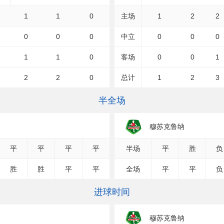
1
1
0
主场
1
2
2
0
0
0
中立
0
0
0
1
1
0
客场
0
0
1
2
2
0
总计
1
2
3
半全场
穆苏克鲁纳
平
平
平
平
半场
平
胜
负
胜
胜
平
平
全场
平
平
负
进球时间
穆苏克鲁纳