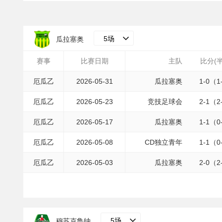
5场
瓜拉塞奥
赛事
比赛日期
主队
比分(半
厄瓜乙
2026-05-31
瓜拉塞奥
1-0（1
厄瓜乙
2026-05-23
竞技足球会
2-1（2
厄瓜乙
2026-05-17
瓜拉塞奥
1-1（0
厄瓜乙
2026-05-08
CD独立青年
1-1（0
厄瓜乙
2026-05-03
瓜拉塞奥
2-0（2
5场
穆苏克鲁纳