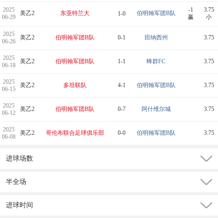
2025
-1
3.75
美乙2
东亚特兰大
伯明翰军团B队
1-0
06-29
赢
小
2025
美乙2
伯明翰军团B队
0-1
田纳西州
3.75
06-26
2025
美乙2
伯明翰军团B队
1-1
蜂群FC
3.75
06-18
2025
美乙2
多坦联队
4-1
伯明翰军团B队
3.75
06-15
2025
美乙2
伯明翰军团B队
0-7
阿什维尔城
3.75
06-12
2025
美乙2
哥伦布联合足球俱乐部
0-0
伯明翰军团B队
3.75
06-08
进球场数
半全场
进球时间