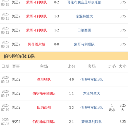
2025
美乙2
蒙哥马利联队
0-2
哥伦布联合足球俱乐部
3.75
06-19
2025
美乙2
蒙哥马利联队
1-3
东亚特兰大
3.75
06-15
2025
美乙2
蒙哥马利联队
1-2
田纳西州
3.75
06-12
2025
美乙2
阿什维尔城
0-0
蒙哥马利联队
3.75
06-08
伯明翰军团B队
日期
赛事
主场
比分
客场
走势
大小
2026
美乙2
多坦联队
4-0
伯明翰军团B队
05-28
2026
美乙2
伯明翰军团B队
1-1
东亚特兰大
05-17
2025
1
3.25
美乙2
田纳西州
伯明翰军团B队
3-2
07-10
走水
大
2025
美乙2
伯明翰军团B队
2-1
蒙哥马利联队
3.25
07-03