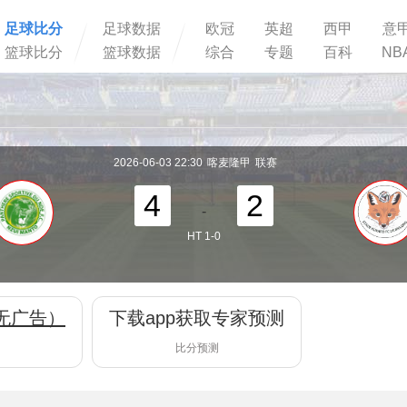
足球比分
足球数据
欧冠
英超
西甲
意
篮球比分
篮球数据
综合
专题
百科
NB
2026-06-03 22:30
喀麦隆甲
联赛
4
2
-
HT 1-0
无广告）
下载app获取专家预测
比分预测