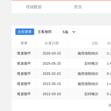
现场数据
胜负
全部赛事
主客相同
5场
赛事
比赛日期
主队
比
喀麦隆甲
2026-03-15
施塔德勒纳尔
1
喀麦隆甲
2025-05-25
彭特靴尔
1
喀麦隆甲
2025-02-02
施塔德勒纳尔
0
喀麦隆甲
2022-05-15
施塔德勒纳尔
1
喀麦隆甲
2022-03-20
彭特靴尔
0