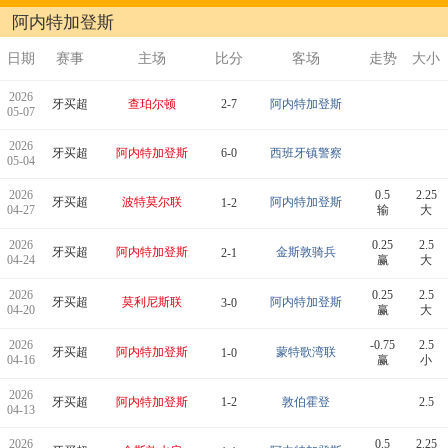
阿内特加登斯
日期
赛事
主场
比分
客场
走势
大小
2026
牙买超
查珀尔顿
2-7
阿内特加登斯
05-07
2026
牙买超
阿内特加登斯
6-0
西班牙镇警察
05-04
2026
0.5
2.25
牙买超
波特莫尔联
阿内特加登斯
1-2
04-27
输
大
2026
0.25
2.5
牙买超
阿内特加登斯
金斯敦骑兵
2-1
04-24
赢
大
2026
0.25
2.5
牙买超
莫利尼斯联
阿内特加登斯
3-0
04-20
赢
大
2026
-0.75
2.5
牙买超
阿内特加登斯
蒙特歌湾联
1-0
04-16
赢
小
2026
牙买超
阿内特加登斯
1-2
敦伯霍登
2.5
04-13
2026
0.5
2.25