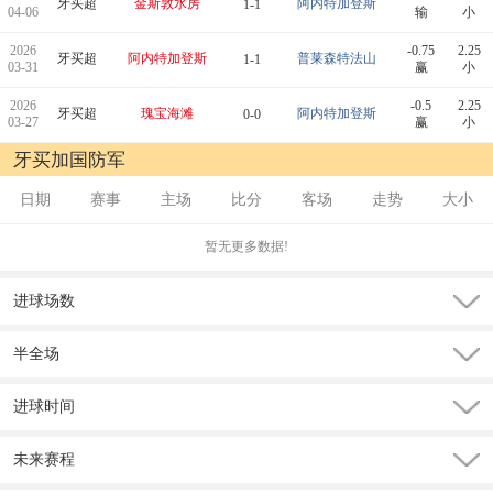
牙买超
金斯敦水房
阿内特加登斯
1-1
04-06
输
小
2026
-0.75
2.25
牙买超
阿内特加登斯
普莱森特法山
1-1
03-31
赢
小
2026
-0.5
2.25
牙买超
瑰宝海滩
阿内特加登斯
0-0
03-27
赢
小
牙买加国防军
日期
赛事
主场
比分
客场
走势
大小
暂无更多数据!
进球场数
半全场
进球时间
未来赛程