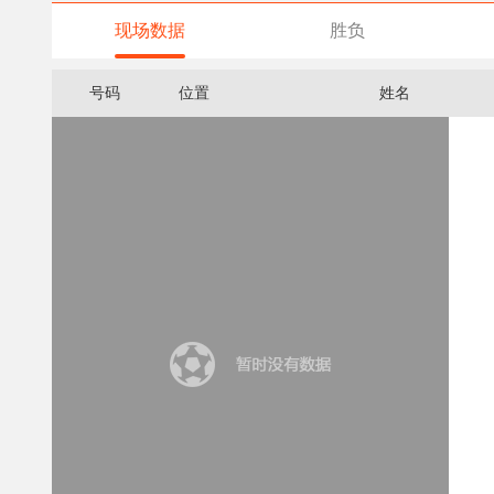
现场数据
胜负
号码
位置
姓名