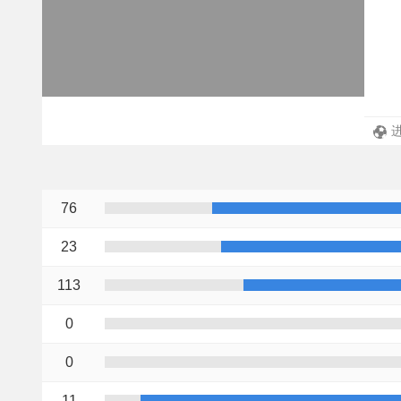
76
23
113
0
0
11