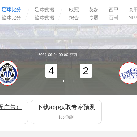
足球比分
足球数据
欧冠
英超
西甲
意
篮球比分
篮球数据
综合
专题
百科
NB
2026-06-04 00:00
芬丙
4
2
-
HT 1-1
无广告）
下载app获取专家预测
比分预测