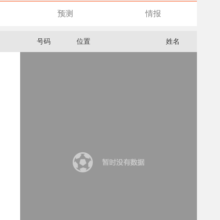
预测
情报
号码
位置
姓名