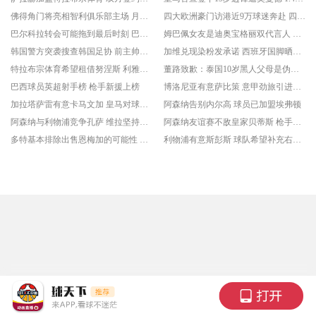
佛得角门将亮相智利俱乐部主场 月薪全智利联赛排第二
四大欧洲豪门访港近9万球迷奔赴 四大优势助香港成办赛首选地
巴尔科拉转会可能拖到最后时刻 巴黎圣日耳曼坚持高价立场
姆巴佩女友是迪奥宝格丽双代言人 法国球星正式公开恋情
韩国警方突袭搜查韩国足协 前主帅洪明甫此前遭传唤
加维兑现染粉发承诺 西班牙国脚晒出新造型
特拉布宗体育希望租借努涅斯 利雅得新月愿意让球员离开
董路致歉：泰国10岁黑人父母是伪造的 其年龄也造假
巴西球员英超射手榜 枪手新援上榜
博洛尼亚有意萨比策 意甲劲旅引进球员难度较大
加拉塔萨雷有意卡马文加 皇马对球员离开持开放态度
阿森纳告别内尔高 球员已加盟埃弗顿
阿森纳与利物浦竞争孔萨 维拉坚持高价
阿森纳友谊赛不敌皇家贝蒂斯 枪手遭遇季前赛首败
多特基本排除出售恩梅加的可能性 大黄蜂希望留住主力
利物浦有意斯彭斯 球队希望补充右后卫位置