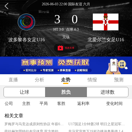
2026-06-03 22:00 国际友谊 六月
3
0
:
HT 3-0
点球 4-3
完场
波多黎各女足U16
北爱尔兰女足U16
视频直播
直播
分析
走势
情报
预测
让球
胜负
进球数
公司
主胜
平局
客胜
返利率
变化时间
相关文章
罗梅罗与马竞达成原则性协议 年薪600万签约4年
U17国足1分钟轰2球 明日之星冠军杯小组全胜进四强
萨拉赫加盟特拉布宗体育 双方签约两年
皇马官宣签下19岁边锋迪奥曼德 1.4亿欧转会费刷新皇马队史纪录