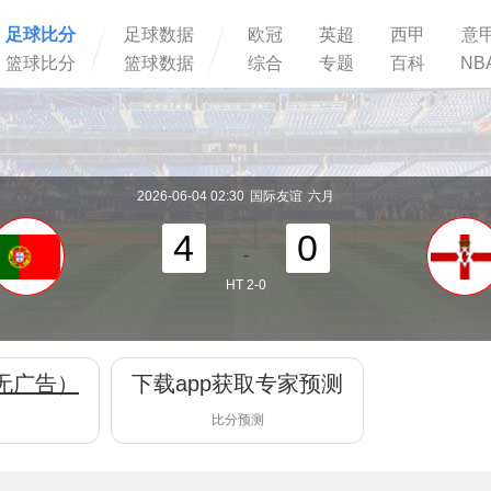
足球比分
足球数据
欧冠
英超
西甲
意
篮球比分
篮球数据
综合
专题
百科
NB
2026-06-04 02:30
国际友谊
六月
4
0
-
HT 2-0
无广告）
下载app获取专家预测
比分预测