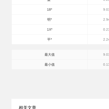
18*
9.0
明*
2.9
1X*
0.2
平*
2.2
最大值
9.0
最小值
0.1
相关文章