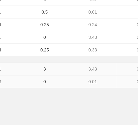
1
0.5
0.01
4
0.25
0.24
1
0
3.43
4
0.25
0.33
1
3
3.43
3
0
0.01