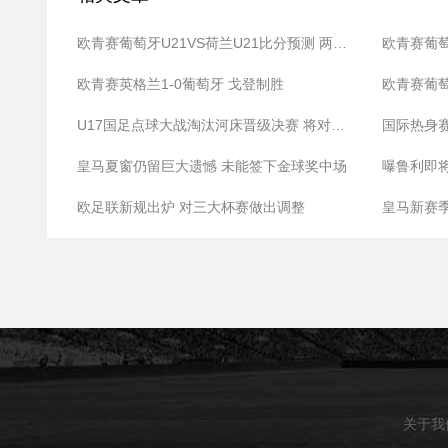
欧青赛葡萄牙U21VS荷兰U21比分预测 两队竞争半决赛名额
欧青赛英格兰1-0葡萄牙 戈登制胜
欧青赛葡萄
U17国足点球大战淘汰河床晋级决赛 将对阵阿森纳
皇马夏窗仍留巨大遗憾 未能签下金球奖中场
曝鲁利即
欧足联新规出炉 对三大杯赛做出调整
关于我