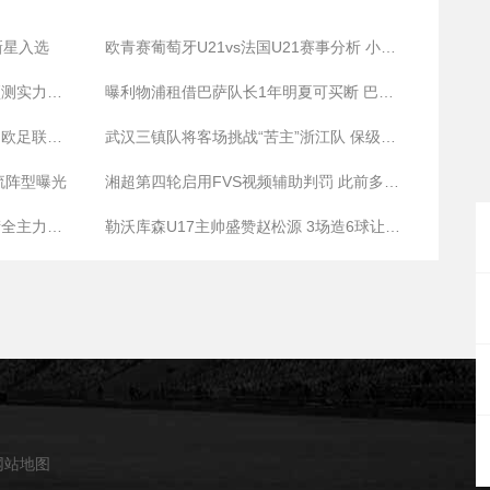
新星入选
欧青赛葡萄牙U21vs法国U21赛事分析 小组头名之争
日职联大阪樱花vs冈山绿雉前瞻预测实力分析 升班马客场爆冷良机
曝利物浦租借巴萨队长1年明夏可买断 巴萨队长阿劳霍告别诺坎普
因凡蒂诺狂喜：阿根廷肉麻“保皇” 欧足联态度仍强硬
武汉三镇队将客场挑战“苦主”浙江队 保级关键战
流阵型曝光
湘超第四轮启用FVS视频辅助判罚 此前多次出现争议判罚
U17国足将战河床U17 赵松源领衔全主力出战
勒沃库森U17主帅盛赞赵松源 3场造6球让德甲梯队刮目相看
网站地图