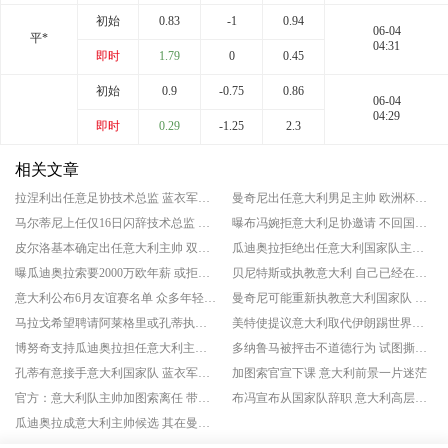
初始
0.83
-1
0.94
06-04
平*
04:31
即时
1.79
0
0.45
初始
0.9
-0.75
0.86
06-04
04:29
即时
0.29
-1.25
2.3
相关文章
拉涅利出任意足协技术总监 蓝衣军团技术改革正式启动
曼奇尼出任意大利男足主帅 欧洲杯冠军教头重掌帅印
马尔蒂尼上任仅16日闪辞技术总监 足坛传奇直接硬刚足协
曝布冯婉拒意大利足协邀请 不回国家队
皮尔洛基本确定出任意大利主帅 双方签约至2030年
瓜迪奥拉拒绝出任意大利国家队主帅 首要原因希望陪伴家人
曝瓜迪奥拉索要2000万欧年薪 或拒绝意足协邀请
贝尼特斯或执教意大利 自己已经在开始学习意大利语
意大利公布6月友谊赛名单 众多年轻球员入选
曼奇尼可能重新执教意大利国家队 愿接受200万欧的年薪
马拉戈希望聘请阿莱格里或孔蒂执教意大利队 蓝黑军团无缘世界杯
美特使提议意大利取代伊朗踢世界杯 意大利已经出局
博努奇支持瓜迪奥拉担任意大利主帅 以领导意大利国家队进行变革
多纳鲁马被抨击不道德行为 试图撕毁对手门将小抄
孔蒂有意接手意大利国家队 蓝衣军团此前迎来帅位调整
加图索官宣下课 意大利前景一片迷茫
官方：意大利队主帅加图索离任 带队8场6胜无缘世界杯
布冯宣布从国家队辞职 意大利高层陷入动荡
瓜迪奥拉成意大利主帅候选 其在曼城的未来仍不确定