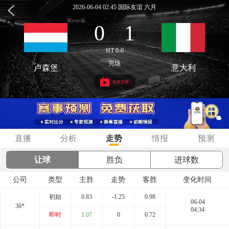
2026-06-04 02:45 国际友谊 六月
0
1
:
HT 0-0
完场
卢森堡
意大利
视频直播
直播
分析
走势
情报
预测
让球
胜负
进球数
公司
类型
主胜
走势
客胜
变化时间
初始
0.83
-1.25
0.98
06-04
36*
04:34
即时
1.07
0
0.72