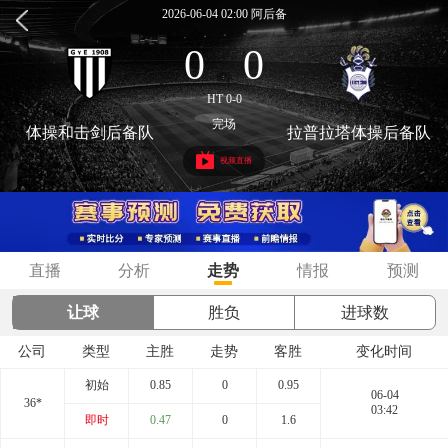
2026-06-04 02:00 阿后备
0
0
:
HT 0-0
完场
体操和击剑后备队
拉普拉塔体操后备队
视频直播
直播
分析
走势
情报
预测
让球
胜负
进球数
公司
类型
主胜
走势
客胜
变化时间
初始
0.85
0
0.95
06-04
36*
03:42
即时
0.47
0
1.6