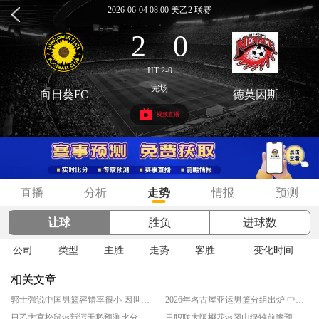
2026-06-04 08:00 美乙2 联赛
2
0
:
HT 2-0
完场
向日葵FC
德莫因斯
视频直播
直播
分析
走势
情报
预测
让球
胜负
进球数
公司
类型
主胜
走势
客胜
变化时间
相关文章
郭士强说中国男篮容错率很小 因世预赛成绩暂时靠后
2026年名古屋亚运男篮分组出炉 中国与菲律宾等同组
日乙大宫松鼠vs新泻天鹅预测比分结果 揭幕战谁先拔头筹
日职联大阪樱花vs冈山绿雉前瞻预测实力分析 升班马客场爆冷良机