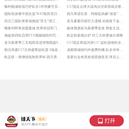
曝利物浦租借巴萨队长1年明夏可买断 巴萨队长阿劳霍告别诺坎普
U17国足点球大战淘汰河床晋级决赛 将对阵阿森纳
国际热身赛中国女篮70-67险胜尼日利亚女篮 张子宇24分穆萨15分10板
因凡蒂诺狂喜：阿根廷肉麻“保皇” 欧足联态度仍强硬
武汉三镇队将客场挑战“苦主”浙江队 保级关键战
皇马夏窗仍留巨大遗憾 未能签下金球奖中场
曝鲁利即将加盟曼城 世界杯冠军门将回归
媒体预测皇马新赛季首发 两套主流阵型曝光
湘超第四轮启用FVS视频辅助判罚 此前多次出现争议判罚
欧足联新规出炉 对三大杯赛做出调整
皇马新赛季三叉戟阵容进球预期超90球 BBC之后最强组合
U17国足将战河床U17 赵松源领衔全主力出战
勒沃库森U17主帅盛赞赵松源 3场造6球让德甲梯队刮目相看
成都蓉城续约外援费利佩 队史传奇射手留战至2028
欧足联：将继续抵制世界杯 因凡蒂诺此前公开致歉
皇家社会有意租借恩德里克 球员上赛季外租期间表现出色