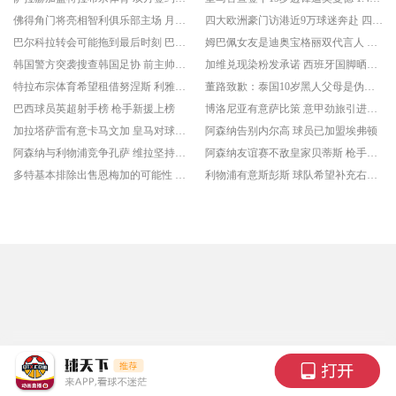
佛得角门将亮相智利俱乐部主场 月薪全智利联赛排第二
四大欧洲豪门访港近9万球迷奔赴 四大优势助香港成办赛首选地
巴尔科拉转会可能拖到最后时刻 巴黎圣日耳曼坚持高价立场
姆巴佩女友是迪奥宝格丽双代言人 法国球星正式公开恋情
韩国警方突袭搜查韩国足协 前主帅洪明甫此前遭传唤
加维兑现染粉发承诺 西班牙国脚晒出新造型
特拉布宗体育希望租借努涅斯 利雅得新月愿意让球员离开
董路致歉：泰国10岁黑人父母是伪造的 其年龄也造假
巴西球员英超射手榜 枪手新援上榜
博洛尼亚有意萨比策 意甲劲旅引进球员难度较大
加拉塔萨雷有意卡马文加 皇马对球员离开持开放态度
阿森纳告别内尔高 球员已加盟埃弗顿
阿森纳与利物浦竞争孔萨 维拉坚持高价
阿森纳友谊赛不敌皇家贝蒂斯 枪手遭遇季前赛首败
多特基本排除出售恩梅加的可能性 大黄蜂希望留住主力
利物浦有意斯彭斯 球队希望补充右后卫位置