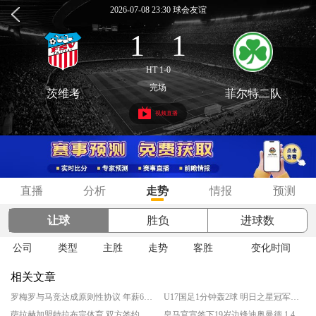
2026-07-08 23:30 球会友谊
1
1
:
HT 1-0
完场
茨维考
菲尔特二队
视频直播
直播
分析
走势
情报
预测
让球
胜负
进球数
公司
类型
主胜
走势
客胜
变化时间
相关文章
罗梅罗与马竞达成原则性协议 年薪600万签约4年
U17国足1分钟轰2球 明日之星冠军杯小组全胜进四强
萨拉赫加盟特拉布宗体育 双方签约两年
皇马官宣签下19岁边锋迪奥曼德 1.4亿欧转会费刷新皇马队史纪录