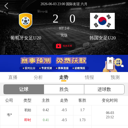
2026-06-03 23:00 国际友谊 六月
2
0
:
HT 2-0
完场
葡萄牙女足U20
韩国女足U20
视频直播
直播
分析
走势
情报
预测
让球
胜负
进球数
公司
类型
主胜
走势
客胜
变化时间
初始
0.42
-0.5
1.7
06-03
韦*
23:12
即时
0.41
-0.5
1.73