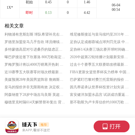
初始
0.45
0
1.46
06-04
1X*
00:54
即时
0.13
0
4.42
相关文章
利物浦有意斯彭斯 球队希望补充右后卫位置
维尼修斯接近与皇马续约至2031年 球员获得涨薪
罗德里加盟皇马几乎告吹 球员继续寻找其他机会
足协认定成都蓉城点球判罚无误 中超争冠走势未受扰动
多特蒙德高层对引进桑乔的疑虑正在增加 至今没有其他球队推动免签他
足协杯1/4决赛三场比赛开球时间确定 四强争夺战9月1日开打
曝巴萨接近签下坎塞洛 800万欧敲定2年合同
2026中超第22轮转播计划最新安排一览 央视频道共转播三场
罗梅罗预计将以4000万镑离开热刺 最终去向仍在国米与马竞的竞争中
过去十个赛季五大联赛助攻榜最新排行一览 穆勒113次霸榜
近10赛季五大联赛零封场次榜最新一览 奥布拉克154场断层领跑
FIBA更新女篮世界杯实力榜单 中国女篮暂居第六
美媒预测28年美国男篮阵容 詹姆斯与杜兰特在列
巴萨紧盯巴黎对费兰托雷斯的报价 巴萨无意主动出售费兰
皇马的报价并非无限期有效 决定权已交到了维尼修斯手中
因凡蒂诺承认世界杯投资计划失误 主席位置这回真的悬了
阿森纳签下28岁中场吉马良斯 英超独一份的全能中场
富安健洋加盟水晶宫 试训成功重返英超
穆德里克时隔614天解禁替补复出 背后禁赛全细节梳理
那不勒斯为卢卡库估价约1000万欧 球员仍在评估潜在目的地