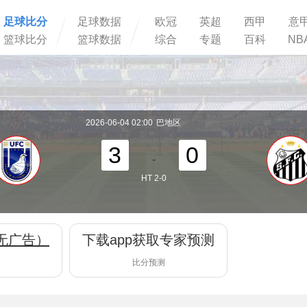
足球比分
足球数据
欧冠
英超
西甲
意
篮球比分
篮球数据
综合
专题
百科
NB
2026-06-04 02:00
巴地区
3
0
-
HT 2-0
无广告）
下载app获取专家预测
比分预测