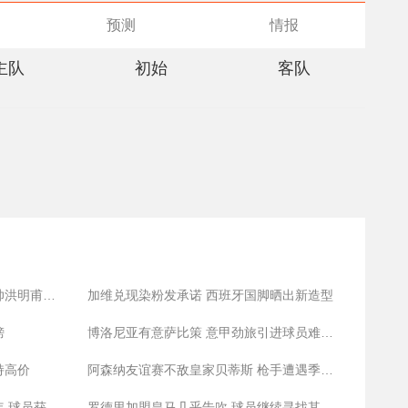
预测
情报
主队
初始
客队
韩国警方突袭搜查韩国足协 前主帅洪明甫此前遭传唤
加维兑现染粉发承诺 西班牙国脚晒出新造型
榜
博洛尼亚有意萨比策 意甲劲旅引进球员难度较大
持高价
阿森纳友谊赛不敌皇家贝蒂斯 枪手遭遇季前赛首败
维尼修斯接近与皇马续约至2031年 球员获得涨薪
罗德里加盟皇马几乎告吹 球员继续寻找其他机会