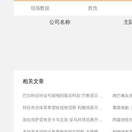
现场数据
胜负
公司名称
主
相关文章
巴尔科拉转会可能拖到最后时刻 巴黎圣日耳曼坚持高价立场
特拉布宗体育希望租借努涅斯 利雅得新月愿意让球员离开
加拉塔萨雷有意卡马文加 皇马对球员离开持开放态度
阿森纳告
多特基本排除出售恩梅加的可能性 大黄蜂希望留住主力
利物浦有