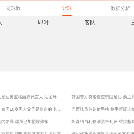
进球数
让球
数据分析
队
即时
客队
姆巴佩女友是迪奥宝格丽双代言人 法国球星正式公开恋情
董路致歉：泰国10岁黑人父母是伪造的 其年龄也造假
巴西球员英超射手榜 枪手新援上
别内尔高 球员已加盟埃弗顿
阿森纳与利物浦竞争孔萨 维拉坚
意斯彭斯 球队希望补充右后卫位置