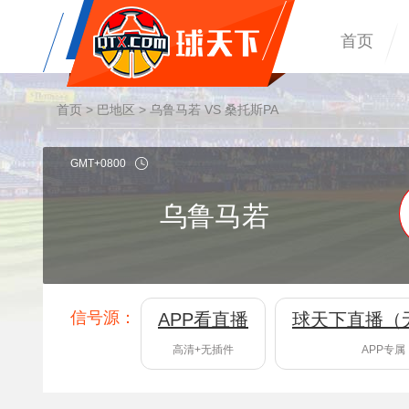
首页
首页
>
巴地区
> 乌鲁马若 VS 桑托斯PA
GMT+0800
乌鲁马若
信号源：
APP看直播
球天下直播（
高清+无插件
APP专属