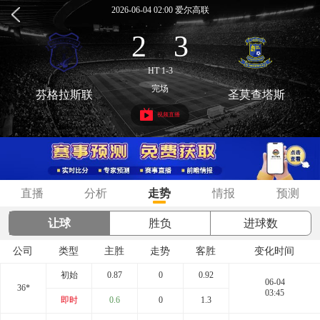
2026-06-04 02:00 爱尔高联
2
3
:
HT 1-3
完场
芬格拉斯联
圣莫查塔斯
视频直播
直播
分析
走势
情报
预测
让球
胜负
进球数
公司
类型
主胜
走势
客胜
变化时间
初始
0.87
0
0.92
06-04
36*
03:45
即时
0.6
0
1.3