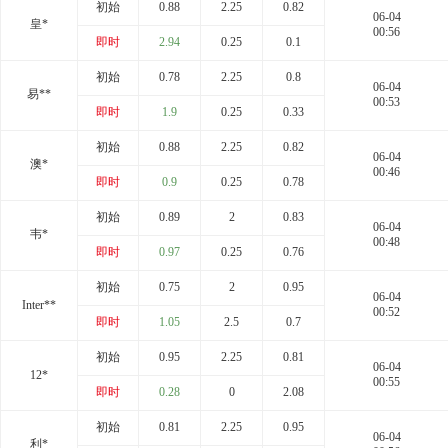
初始
0.88
2.25
0.82
06-04
皇*
00:56
即时
2.94
0.25
0.1
初始
0.78
2.25
0.8
06-04
易**
00:53
即时
1.9
0.25
0.33
初始
0.88
2.25
0.82
06-04
澳*
00:46
即时
0.9
0.25
0.78
初始
0.89
2
0.83
06-04
韦*
00:48
即时
0.97
0.25
0.76
初始
0.75
2
0.95
06-04
Inter**
00:52
即时
1.05
2.5
0.7
初始
0.95
2.25
0.81
06-04
12*
00:55
即时
0.28
0
2.08
初始
0.81
2.25
0.95
06-04
利*