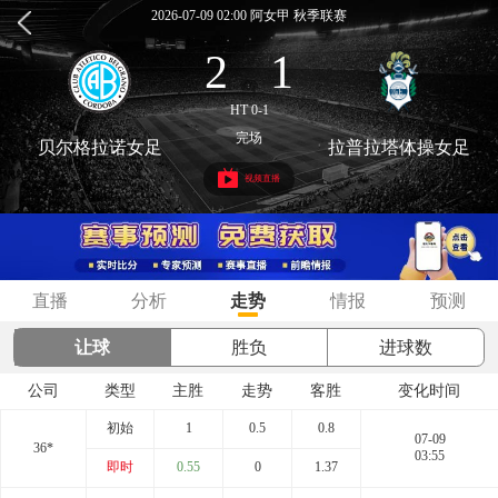
2026-07-09 02:00 阿女甲 秋季联赛
2
1
:
HT 0-1
完场
贝尔格拉诺女足
拉普拉塔体操女足
视频直播
直播
分析
走势
情报
预测
让球
胜负
进球数
公司
类型
主胜
走势
客胜
变化时间
初始
1
0.5
0.8
07-09
36*
03:55
即时
0.55
0
1.37