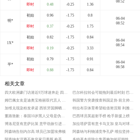
08:52
即时
0.48
-0.25
1.36
初始
0.96
-1.75
0.8
06-04
明*
08:52
即时
0.37
-0.25
1.75
初始
0.82
-1.75
0.84
06-04
1X*
08:54
即时
0.19
-0.25
3.33
初始
0.79
-1.75
0.91
06-04
平*
06:58
即时
0.88
-1.75
0.84
相关文章
四大欧洲豪门访港近9万球迷奔赴 四大优势助香港成办赛首选地
巴尔科拉转会可能拖到最后时刻 巴黎圣日耳曼坚持高价立场
姆巴佩女友是迪奥宝格丽双代言人 法国球星正式公开恋情
韩国警方突袭搜查韩国足协 前主帅洪明甫此前遭传唤
加维兑现染粉发承诺 西班牙国脚晒出新造型
特拉布宗体育希望租借努涅斯 利雅得新月愿意让球员离开
董路致歉：泰国10岁黑人父母是伪造的 其年龄也造假
巴西球员英超射手榜 枪手新援上榜
博洛尼亚有意萨比策 意甲劲旅引进球员难度较大
加拉塔萨雷有意卡马文加 皇马对球员离开持开放态度
阿森纳告别内尔高 球员已加盟埃弗顿
阿森纳与利物浦竞争孔萨 维拉坚持高价
阿森纳友谊赛不敌皇家贝蒂斯 枪手遭遇季前赛首败
多特基本排除出售恩梅加的可能性 大黄蜂希望留住主力