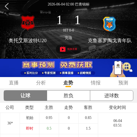
2026-06-04 02:00 巴青锦标
1
1
:
HT 0-0
完场
奥托艾斯波特U20
克鲁塞罗陶戈青年队
视频直播
直播
分析
走势
情报
预测
让球
胜负
进球数
公司
类型
主胜
走势
客胜
变化时间
初始
0.95
0
0.85
06-04
36*
03:51
即时
0.5
0
1.5