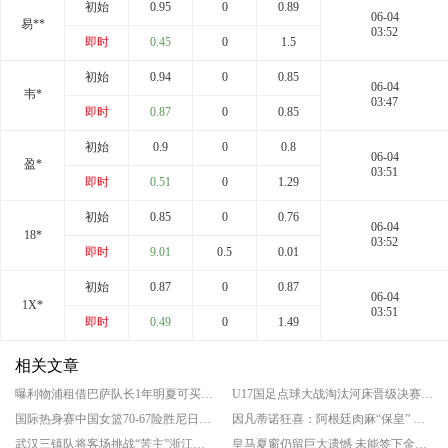
初始
0.95
0
0.89
06-04
易**
03:52
即时
0.45
0
1.5
初始
0.94
0
0.85
06-04
韦*
03:47
即时
0.87
0
0.85
初始
0.9
0
0.8
06-04
盈*
03:51
即时
0.51
0
1.29
初始
0.85
0
0.76
06-04
18*
03:52
即时
9.01
0.5
0.01
初始
0.87
0
0.87
06-04
1X*
03:51
即时
0.49
0
1.49
相关文章
曝利物浦租借巴萨队长1年明夏可买断 巴萨队长阿劳霍告别诺坎普
U17国足点球大战淘汰河床晋级决赛 将对阵阿森纳
国际热身赛中国女篮70-67险胜尼日利亚女篮 张子宇24分穆萨15分10板
因凡蒂诺狂喜：阿根廷肉麻“保皇” 欧足联态度仍强硬
武汉三镇队将客场挑战“苦主”浙江队 保级关键战
皇马夏窗仍留巨大遗憾 未能签下金球奖中场