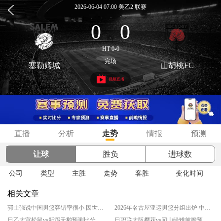
2026-06-04 07:00 美乙2 联赛
0
0
:
HT 0-0
完场
塞勒姆城
山胡桃FC
视频直播
直播
分析
走势
情报
预测
让球
胜负
进球数
公司
类型
主胜
走势
客胜
变化时间
相关文章
郭士强说中国男篮容错率很小 因世预赛成绩暂时靠后
2026年名古屋亚运男篮分组出炉 中国与菲律宾等同组
日乙大宫松鼠vs新泻天鹅预测比分结果 揭幕战谁先拔头筹
日职联大阪樱花vs冈山绿雉前瞻预测实力分析 升班马客场爆冷良机