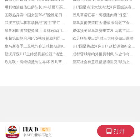
曝利物浦租借巴萨队长1年明夏可买断 巴萨队长阿劳霍告别诺坎普
U17国足点球大战淘汰河床晋级决赛 将对阵阿森纳
国际热身赛中国女篮70-67险胜尼日利亚女篮 张子宇24分穆萨15分10板
因凡蒂诺狂喜：阿根廷肉麻“保皇” 欧足联态度仍强硬
武汉三镇队将客场挑战“苦主”浙江队 保级关键战
皇马夏窗仍留巨大遗憾 未能签下金球奖中场
曝鲁利即将加盟曼城 世界杯冠军门将回归
媒体预测皇马新赛季首发 两套主流阵型曝光
湘超第四轮启用FVS视频辅助判罚 此前多次出现争议判罚
欧足联新规出炉 对三大杯赛做出调整
皇马新赛季三叉戟阵容进球预期超90球 BBC之后最强组合
U17国足将战河床U17 赵松源领衔全主力出战
勒沃库森U17主帅盛赞赵松源 3场造6球让德甲梯队刮目相看
成都蓉城续约外援费利佩 队史传奇射手留战至2028
欧足联：将继续抵制世界杯 因凡蒂诺此前公开致歉
皇家社会有意租借恩德里克 球员上赛季外租期间表现出色