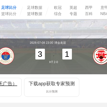
足球比分
足球数据
欧冠
英超
西甲
意
篮球比分
篮球数据
综合
专题
百科
NB
2026-07-08 23:00
球会友谊
3
1
-
HT 2-0
无广告）
下载app获取专家预测
比分预测