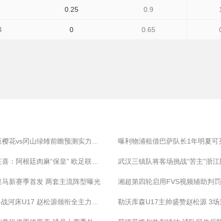
0.25
0.9
4
0
0.65
日职联大阪樱花vs冈山绿雉前瞻预测实力分析 升班马客场爆冷良机
因凡蒂诺狂喜：阿根廷肉麻“保皇” 欧足联态度仍强硬
皇马新赛季首发 两套主流阵型曝光
U17国足将战河床U17 赵松源领衔全主力出战