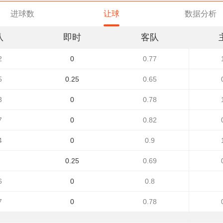
进球数
让球
数据分析
队
即时
客队
2
0
0.77
5
0.25
0.65
3
0
0.78
7
0
0.82
4
0
0.9
0.25
0.69
6
0
0.8
7
0
0.78