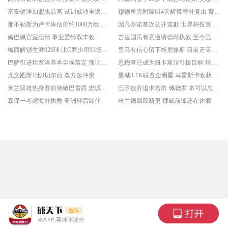
富安健洋加盟水晶宫 试训成功重返英超
穆德里克时隔614天解禁替补复出 背后禁赛全细节梳理
那不勒斯为卢卡库估价约1000万欧 球员仍在评估潜在目的地
因凡蒂诺首次公开道歉 世界杯投资闹剧画上句号
姆巴佩官宣恋情 事业爱情双丰收
吉达国民有意邀请德尚执教 至今已经有多家俱乐部和德尚传出绯闻
梅西解锁生涯920球 比C罗少用93场年轻313天
皇马有信心留下维尼修斯 目前正等待他的回应
巴萨引进坎塞洛基本尘埃落定 预计下周官宣
恩梅查已成为纽卡斯尔引援目标 球员倾向于留在多特蒙德
尤文图斯1比0切尔西 双方起冲突
曼城3-1K联赛全明星 马雷斯卡收获上任后首胜
米兰双雄热身赛前致敬巴雷西 忠诚的对手
巴萨放弃追求若昂·佩德罗 本可以总价1亿欧元拿下
森保一考虑海外执教 亚洲杯后卸任
哈兰德回应断更 挪威前锋还在休假