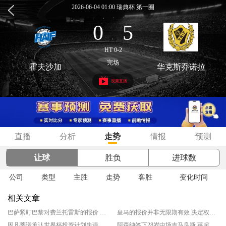
2026-06-04 01:00 瑞典杯 第一圈
0
5
:
HT 0-2
完场
霍夫沙加
华克斯乔诺拉
视频直播
直播
分析
走势
情报
预测
让球
胜负
进球数
公司
类型
主胜
走势
客胜
变化时间
相关文章
巴萨紧盯巴黎对费兰托雷斯的报价 巴萨无意主动出售费兰
皇马的报价并非无限期有效 决定权已交到了维尼修斯手中
因凡蒂诺承认世界杯投资计划失误 主席位置这回真的悬了
阿森纳签下28岁中场吉马良斯 英超独一份的全能中场