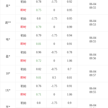
初始
0.78
-1.75
0.92
06-04
皇*
09:55
即时
0.75
0
0.95
初始
0.8
-1.75
0.95
06-04
易**
09:53
即时
0.79
0
0.99
初始
0.79
-1.75
0.94
06-04
韦*
09:55
即时
0.81
0
0.91
初始
0.96
-0.75
0.78
06-04
盈*
09:56
即时
0.72
0
1.06
初始
0.82
-0.75
0.7
06-04
18*
09:57
即时
9.01
0.5
0.01
初始
0.76
-1.75
0.91
06-04
1X*
09:55
即时
0.71
0
1.06
初始
0.8
-1.75
0.9
06-04
平*