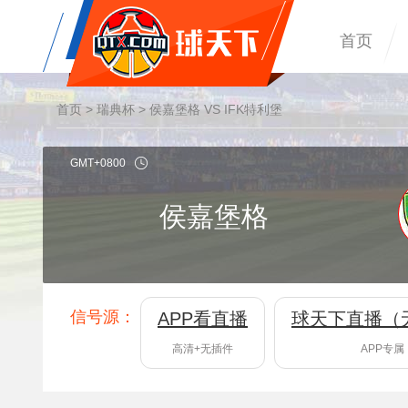
首页
首页
>
瑞典杯
> 侯嘉堡格 VS IFK特利堡
GMT+0800
侯嘉堡格
信号源：
APP看直播
球天下直播（
高清+无插件
APP专属