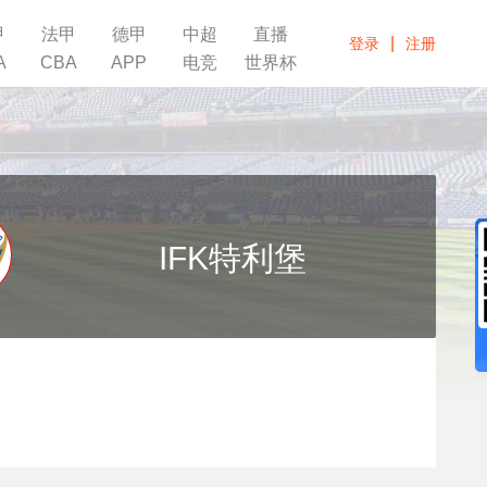
甲
法甲
德甲
中超
直播
|
登录
注册
A
CBA
APP
电竞
世界杯
IFK特利堡