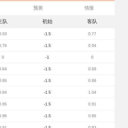
预测
情报
主队
初始
客队
0.93
-1.5
0.77
0.76
-1.5
0.94
0
-1
0
0.64
-1.5
0.69
0.85
-1.5
0.88
0.84
-1.5
1.04
0.85
-1.5
0.91
0.96
-1.5
0.86
0.91
-1.5
0.83