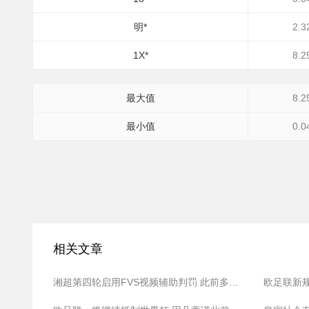
明*
2.3
1X*
8.2
最大值
8.2
最小值
0.0
相关文章
湘超第四轮启用FVS视频辅助判罚 此前多次出现争议判罚
欧足联新