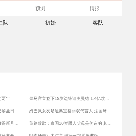
预测
情报
主队
初始
客队
约两年
皇马官宣签下19岁边锋迪奥曼德 1.4亿欧转会费刷新皇马队史纪录
巴尔科拉转会可能拖到最后时刻 巴黎圣日耳曼坚持高价立场
姆巴佩女友是迪奥宝格丽双代言人 法国球星正式公开恋情
特拉布宗体育希望租借努涅斯 利雅得新月愿意让球员离开
董路致歉：泰国10岁黑人父母是伪造的 其年龄也造假
加拉塔萨雷有意卡马文加 皇马对球员离开持开放态度
阿森纳告别内尔高 球员已加盟埃弗顿