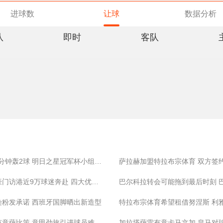
进球数
让球
数据分析
队
即时
客队
U17国足1分钟轰2球 明日之星冠军杯小组全胜进四强
萨拉赫加盟特拉布宗体育 双方签
四大欧洲豪门访港近9万球迷奔赴 四大优势助香港成办赛首选地
染粉发承诺 西班牙国脚晒出新造型
博洛尼亚有意萨比策 意甲劲旅引进球员难度较大