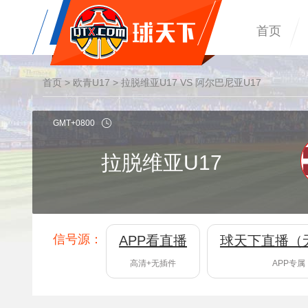
首页
首页
>
欧青U17
> 拉脱维亚U17 VS 阿尔巴尼亚U17
GMT+0800
拉脱维亚U17
信号源：
APP看直播
球天下直播（
高清+无插件
APP专属