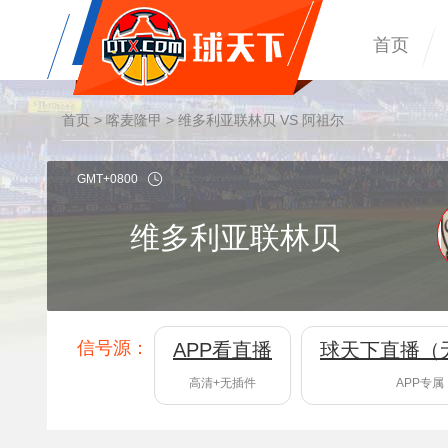
首页
首页
>
喀麦隆甲
> 维多利亚联林贝 VS 阿祖尔
GMT+0800
维多利亚联林贝
信号源：
APP看直播
球天下直播（
高清+无插件
APP专属