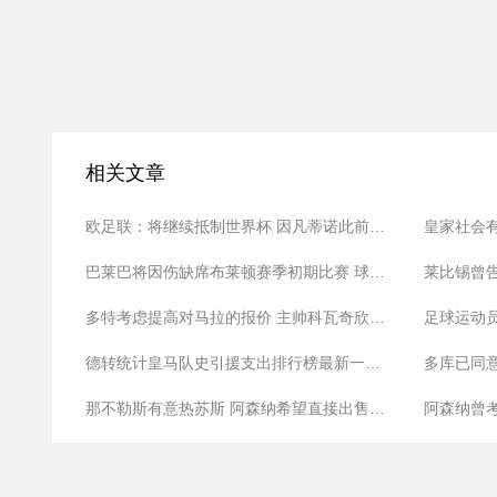
相关文章
欧足联：将继续抵制世界杯 因凡蒂诺此前公开致歉
巴莱巴将因伤缺席布莱顿赛季初期比赛 球员今夏基本不可能离队
多特考虑提高对马拉的报价 主帅科瓦奇欣赏他快速强壮且直接的球员类型
德转统计皇马队史引援支出排行榜最新一览 迪奥曼德仅落后于贝林厄姆
那不勒斯有意热苏斯 阿森纳希望直接出售球员
阿森纳曾