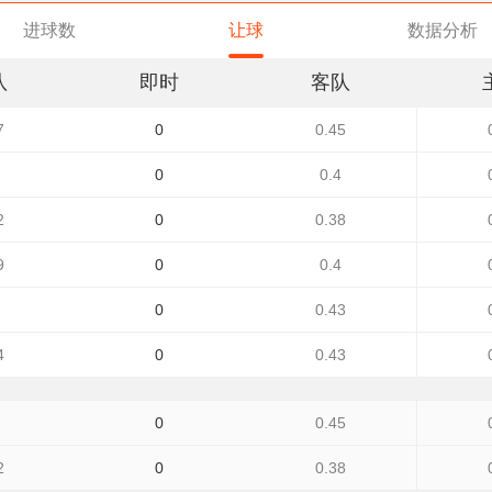
进球数
让球
数据分析
队
即时
客队
7
0
0.45
0
0.4
2
0
0.38
9
0
0.4
0
0.43
4
0
0.43
0
0.45
2
0
0.38