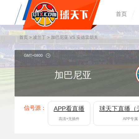
首页
首页
>
波兰丁
> 加巴尼亚 VS 安德雷胡夫
GMT+0800
加巴尼亚
信号源：
APP看直播
球天下直播（
高清+无插件
APP专属