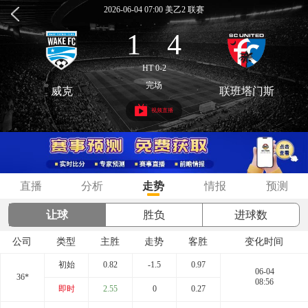
2026-06-04 07:00 美乙2 联赛
1
4
:
HT 0-2
完场
威克
联班塔门斯
视频直播
直播
分析
走势
情报
预测
让球
胜负
进球数
公司
类型
主胜
走势
客胜
变化时间
初始
0.82
-1.5
0.97
06-04
36*
08:56
即时
2.55
0
0.27