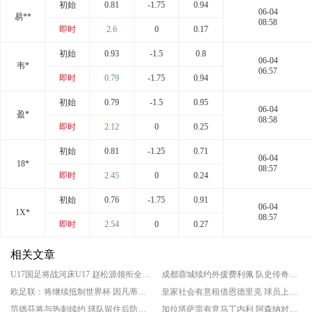
初始
0.81
-1.75
0.94
06-04
易**
08:58
即时
2.6
0
0.17
初始
0.93
-1.5
0.8
06-04
韦*
06:57
即时
0.79
-1.75
0.94
初始
0.79
-1.5
0.95
06-04
盈*
08:58
即时
2.12
0
0.25
初始
0.81
-1.25
0.71
06-04
18*
08:57
即时
2.45
0
0.24
初始
0.76
-1.75
0.91
06-04
1X*
08:57
即时
2.54
0
0.27
相关文章
U17国足将战河床U17 赵松源领衔全主力出战
成都蓉城续约外援费利佩 队史传奇射手留战至2028
欧足联：将继续抵制世界杯 因凡蒂诺此前公开致歉
皇家社会有意租借恩德里克 球员上赛季外租期间表现出色
范德芬将与热刺续约 球队留住后防核心
加拉塔萨雷有意马丁内利 阿森纳对出售球员持开放态度