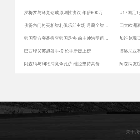
罗梅罗与马竞达成原则性协议 年薪600万签约4年
佛得角门将亮相智利俱乐部主场 月薪全智利联赛排第二
韩国警方突袭搜查韩国足协 前主帅洪明甫此前遭传唤
加维兑现
巴西球员英超射手榜 枪手新援上榜
阿森纳与利物浦竞争孔萨 维拉坚持高价
关于我