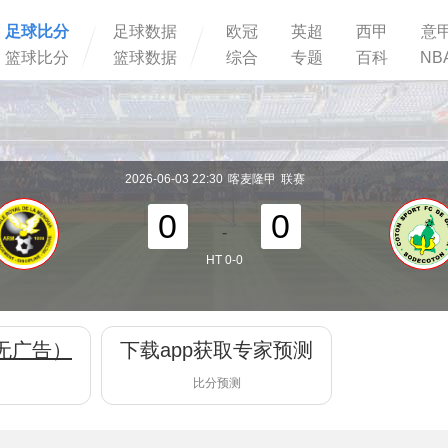
足球比分
足球数据
欧冠
英超
西甲
意
篮球比分
篮球数据
综合
专题
百科
NB
2026-06-03 22:30
喀麦隆甲
联赛
0
0
-
HT 0-0
无广告）
下载app获取专家预测
比分预测