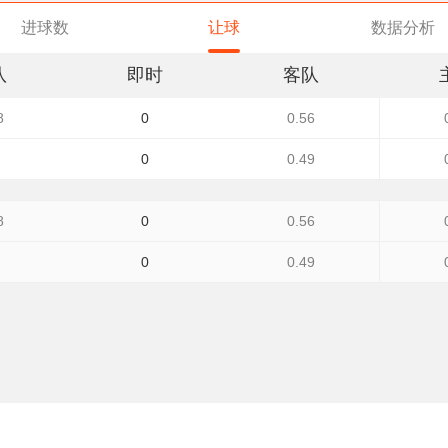
进球数
让球
数据分析
队
即时
客队
8
0
0.56
0
0.49
8
0
0.56
0
0.49