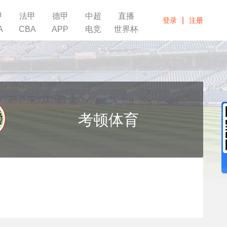
甲
法甲
德甲
中超
直播
|
登录
注册
A
CBA
APP
电竞
世界杯
考顿体育