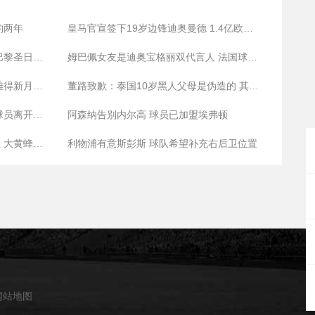
约两年
皇马官宣签下19岁边锋迪奥曼德 1.4亿欧转会费刷新皇马队史纪录
巴尔科拉转会可能拖到最后时刻 巴黎圣日耳曼坚持高价立场
姆巴佩女友是迪奥宝格丽双代言人 法国球星正式公开恋情
特拉布宗体育希望租借努涅斯 利雅得新月愿意让球员离开
董路致歉：泰国10岁黑人父母是伪造的 其年龄也造假
加拉塔萨雷有意卡马文加 皇马对球员离开持开放态度
阿森纳告别内尔高 球员已加盟埃弗顿
多特基本排除出售恩梅加的可能性 大黄蜂希望留住主力
利物浦有意斯彭斯 球队希望补充右后卫位置
网站地图