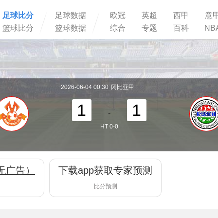
足球比分
足球数据
欧冠
英超
西甲
意
篮球比分
篮球数据
综合
专题
百科
NB
2026-06-04 00:30
冈比亚甲
1
1
-
HT 0-0
无广告）
下载app获取专家预测
比分预测