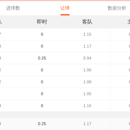
进球数
让球
数据分析
队
即时
客队
7
0
1.15
8
0
1.17
4
0.25
0.94
2
0
1.06
2
0
1.08
0
1.05
4
0
1.16
4
0.25
1.17