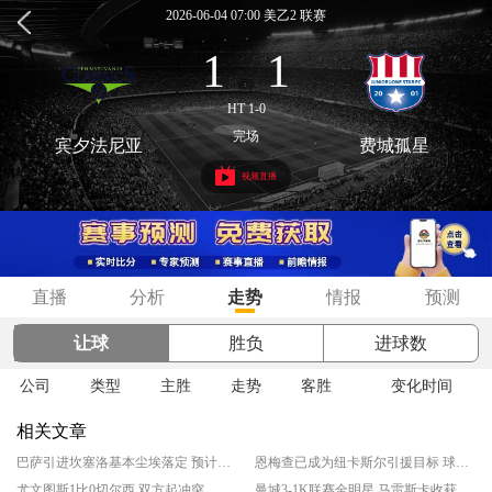
2026-06-04 07:00 美乙2 联赛
1
1
:
HT 1-0
完场
宾夕法尼亚
费城孤星
视频直播
直播
分析
走势
情报
预测
让球
胜负
进球数
公司
类型
主胜
走势
客胜
变化时间
相关文章
巴萨引进坎塞洛基本尘埃落定 预计下周官宣
恩梅查已成为纽卡斯尔引援目标 球员倾向于留在多特蒙德
尤文图斯1比0切尔西 双方起冲突
曼城3-1K联赛全明星 马雷斯卡收获上任后首胜