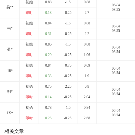
初始
0.88
-1.5
0.88
06-04
易**
08:55
即时
0.18
-0.25
2.7
初始
0.84
-1.5
0.88
06-04
韦*
08:55
即时
0.31
-0.25
2.2
初始
0.86
-1.5
0.88
06-04
盈*
08:54
即时
0.29
-0.25
1.96
初始
0.84
-0.75
0.69
06-04
18*
08:54
即时
0.33
-0.25
1.9
初始
0.75
-2.25
0.9
06-04
明*
08:54
即时
0.14
-0.25
2.04
初始
0.78
-1.5
0.84
06-04
1X*
08:54
即时
0.25
-0.25
2.68
相关文章