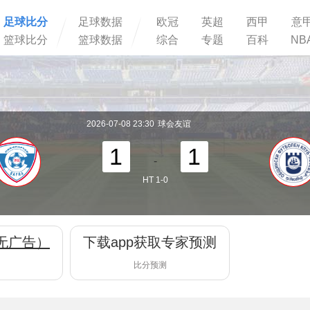
足球比分
足球数据
欧冠
英超
西甲
意
篮球比分
篮球数据
综合
专题
百科
NB
2026-07-08 23:30
球会友谊
1
1
-
HT 1-0
无广告）
下载app获取专家预测
比分预测