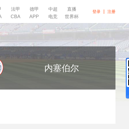
甲
法甲
德甲
中超
直播
|
登录
注册
A
CBA
APP
电竞
世界杯
内塞伯尔