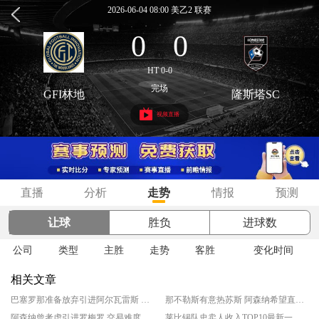
2026-06-04 08:00 美乙2 联赛
0
0
:
HT 0-0
完场
GFI林地
隆斯塔SC
视频直播
直播
分析
走势
情报
预测
让球
胜负
进球数
公司
类型
主胜
走势
客胜
变化时间
相关文章
巴塞罗那准备放弃引进阿尔瓦雷斯 红蓝军团认为交易难以实现
那不勒斯有意热苏斯 阿森纳希望直接出售球员
阿森纳曾考虑引进罗梅罗 交易难度极大
莱比锡队史卖人收入TOP10最新一览 迪奥曼德1.25亿欧领跑