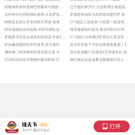
利物浦和多特是姆巴耶最有可能的下家 球员正等待局势明朗
辽宁德比将开打 大连英博主场迎战辽宁铁人
达利奇出任阿联酋队新帅 从克罗地亚黄金时代到西亚新征程
罗德里告知皇马高层将加盟巴萨 皇马理解并尊重
阿根廷足协公开支持因凡蒂诺 南美足坛态度摆台面
U17国足三战全胜 小组第一挺进淘汰赛
特拉福德转会利兹联 4500万镑队史标王
维尼修斯续约皇马 新合同到2032年
罗梅罗与马竞达成原则性协议 年薪600万签约4年
U17国足1分钟轰2球 明日之星冠军杯小组全胜进四强
萨拉赫加盟特拉布宗体育 双方签约两年
皇马官宣签下19岁边锋迪奥曼德 1.4亿欧转会费刷新皇马队史纪录
佛得角门将亮相智利俱乐部主场 月薪全智利联赛排第二
四大欧洲豪门访港近9万球迷奔赴 四大优势助香港成办赛首选地
巴尔科拉转会可能拖到最后时刻 巴黎圣日耳曼坚持高价立场
姆巴佩女友是迪奥宝格丽双代言人 法国球星正式公开恋情