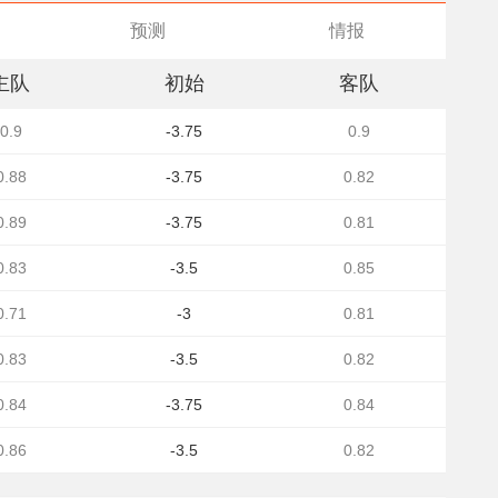
预测
情报
主队
初始
客队
0.9
-3.75
0.9
0.88
-3.75
0.82
0.89
-3.75
0.81
0.83
-3.5
0.85
0.71
-3
0.81
0.83
-3.5
0.82
0.84
-3.75
0.84
0.86
-3.5
0.82