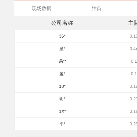
现场数据
胜负
公司名称
主
36*
0.1
皇*
0.4
易**
0.1
盈*
0.1
18*
0.1
明*
0.2
1X*
0.1
平*
0.2