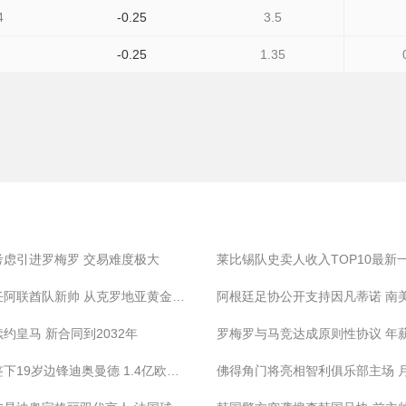
4
-0.25
3.5
-0.25
1.35
考虑引进罗梅罗 交易难度极大
达利奇出任阿联酋队新帅 从克罗地亚黄金时代到西亚新征程
约皇马 新合同到2032年
皇马官宣签下19岁边锋迪奥曼德 1.4亿欧转会费刷新皇马队史纪录