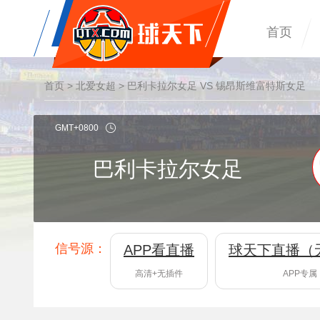
首页
首页
>
北爱女超
> 巴利卡拉尔女足 VS 锡昂斯维富特斯女足
GMT+0800
巴利卡拉尔女足
信号源：
APP看直播
球天下直播（
高清+无插件
APP专属