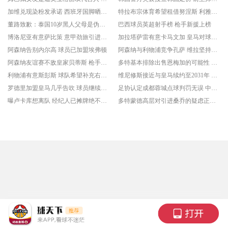
加维兑现染粉发承诺 西班牙国脚晒出新造型
特拉布宗体育希望租借努涅斯 利雅得新月愿意让球员离开
董路致歉：泰国10岁黑人父母是伪造的 其年龄也造假
巴西球员英超射手榜 枪手新援上榜
博洛尼亚有意萨比策 意甲劲旅引进球员难度较大
加拉塔萨雷有意卡马文加 皇马对球员离开持开放态度
阿森纳告别内尔高 球员已加盟埃弗顿
阿森纳与利物浦竞争孔萨 维拉坚持高价
阿森纳友谊赛不敌皇家贝蒂斯 枪手遭遇季前赛首败
多特基本排除出售恩梅加的可能性 大黄蜂希望留住主力
利物浦有意斯彭斯 球队希望补充右后卫位置
维尼修斯接近与皇马续约至2031年 球员获得涨薪
罗德里加盟皇马几乎告吹 球员继续寻找其他机会
足协认定成都蓉城点球判罚无误 中超争冠走势未受扰动
曝卢卡库想离队 经纪人已摊牌绝不接受替补定位
多特蒙德高层对引进桑乔的疑虑正在增加 至今没有其他球队推动免签他