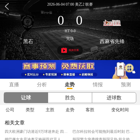
2026-06-04 07:00 美乙2 联赛
0
0
:
HT 0-0
完场
黑石
西麻省先锋
视频直播
直播
分析
走势
情报
预测
让球
胜负
进球数
公司
类型
主胜
走势
客胜
变化时间
相关文章
四大欧洲豪门访港近9万球迷奔赴 四大优势助香港成办赛首选地
巴尔科拉转会可能拖到最后时刻 巴黎圣日耳曼坚持高价立场
姆巴佩女友是迪奥宝格丽双代言人 法国球星正式公开恋情
韩国警方突袭搜查韩国足协 前主帅洪明甫此前遭传唤