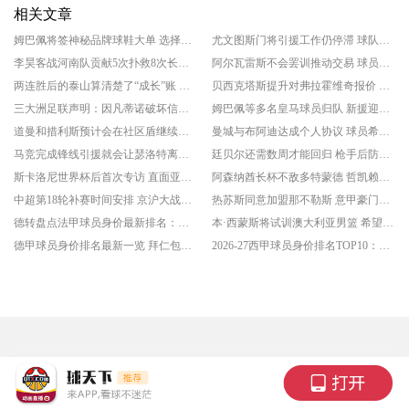
相关文章
姆巴佩将签神秘品牌球鞋大单 选择不再续约耐克
尤文图斯门将引援工作仍停滞 球队可能选择租借铃木彩艳
李昊客战河南队贡献5次扑救8次长传 再现国门级表现
阿尔瓦雷斯不会罢训推动交易 球员今夏离队可能性不大
两连胜后的泰山算清楚了“成长”账 积分距次席仅差2分
贝西克塔斯提升对弗拉霍维奇报价 土超豪门争取尽快完成交易
三大洲足联声明：因凡蒂诺破坏信任 欧足联继续抵制世界杯
姆巴佩等多名皇马球员归队 新援迎来报道
道曼和措利斯预计会在社区盾继续首发 两名球员季前赛整体表现不错
曼城与布阿迪达成个人协议 球员希望尽快加盟蓝月军团
马竞完成锋线引援就会让瑟洛特离队 贝西克塔斯正推动交易
廷贝尔还需数周才能回归 枪手后防引援工作刻不容缓
斯卡洛尼世界杯后首次专访 直面亚军争议
阿森纳酋长杯不敌多特蒙德 哲凯赖什点射破门
中超第18轮补赛时间安排 京沪大战领衔开球时间
热苏斯同意加盟那不勒斯 意甲豪门完成出售任务就会报价
德转盘点法甲球员身价最新排名：巴黎独占9席 前5名均达到1亿欧及以上
本·西蒙斯将试训澳大利亚男篮 希望出战28年奥运会
德甲球员身价排名最新一览 拜仁包揽了榜单前7中的5个席位
2026-27西甲球员身价排名TOP10：皇马巴萨包揽9个席位 亚马尔2.2亿欧居首