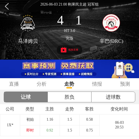
2026-06-03 21:00 刚果民主超 冠军组
4
1
:
HT 3-0
完场
马泽姆贝
辛巴(DRC)
视频直播
直播
分析
走势
情报
预测
让球
胜负
进球数
公司
类型
主胜
走势
客胜
变化时间
初始
1.16
1.5
0.58
06-03
1X*
20:53
即时
0.92
1.5
0.75