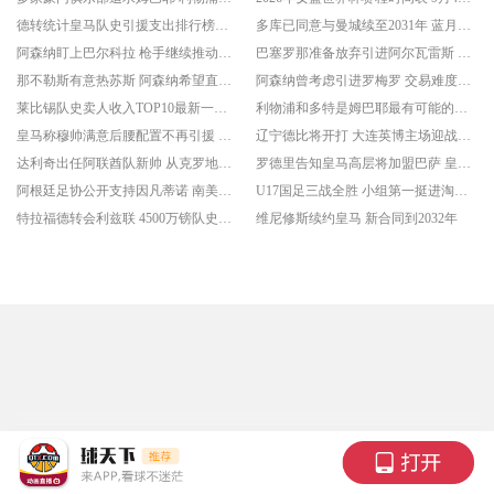
德转统计皇马队史引援支出排行榜最新一览 迪奥曼德仅落后于贝林厄姆
多库已同意与曼城续至2031年 蓝月军团保证边锋位置实力
阿森纳盯上巴尔科拉 枪手继续推动左边锋引援工作
巴塞罗那准备放弃引进阿尔瓦雷斯 红蓝军团认为交易难以实现
那不勒斯有意热苏斯 阿森纳希望直接出售球员
阿森纳曾考虑引进罗梅罗 交易难度极大
莱比锡队史卖人收入TOP10最新一览 迪奥曼德1.25亿欧领跑
利物浦和多特是姆巴耶最有可能的下家 球员正等待局势明朗
皇马称穆帅满意后腰配置不再引援 立足于现有班底展开竞争
辽宁德比将开打 大连英博主场迎战辽宁铁人
达利奇出任阿联酋队新帅 从克罗地亚黄金时代到西亚新征程
罗德里告知皇马高层将加盟巴萨 皇马理解并尊重
阿根廷足协公开支持因凡蒂诺 南美足坛态度摆台面
U17国足三战全胜 小组第一挺进淘汰赛
特拉福德转会利兹联 4500万镑队史标王
维尼修斯续约皇马 新合同到2032年