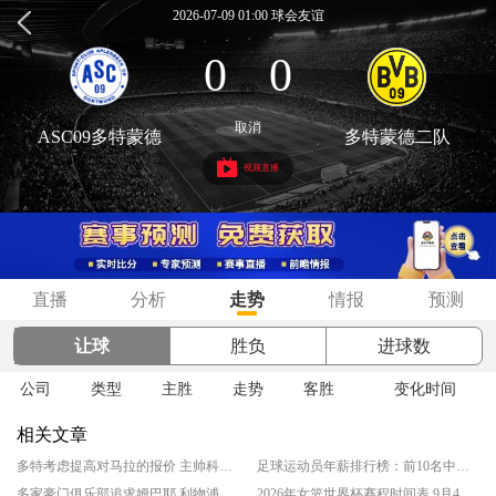
2026-07-09 01:00 球会友谊
0
0
:
取消
ASC09多特蒙德
多特蒙德二队
视频直播
直播
分析
走势
情报
预测
让球
胜负
进球数
公司
类型
主胜
走势
客胜
变化时间
相关文章
多特考虑提高对马拉的报价 主帅科瓦奇欣赏他快速强壮且直接的球员类型
足球运动员年薪排行榜：前10名中有6位来自沙特 C罗2.119亿镑断层领跑‌
多家豪门俱乐部追求姆巴耶 利物浦和多特两个方案逐渐凸显
2026年女篮世界杯赛程时间表 9月4日正式打响