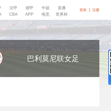
甲
法甲
德甲
中超
直播
|
登录
注册
A
CBA
APP
电竞
世界杯
巴利莫尼联女足