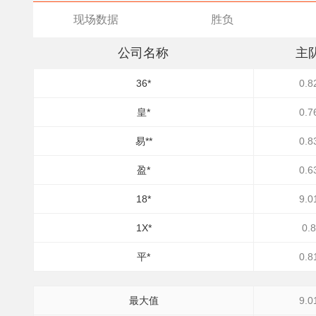
现场数据
胜负
公司名称
主
36*
0.8
皇*
0.7
易**
0.8
盈*
0.6
18*
9.0
1X*
0.8
平*
0.8
最大值
9.0