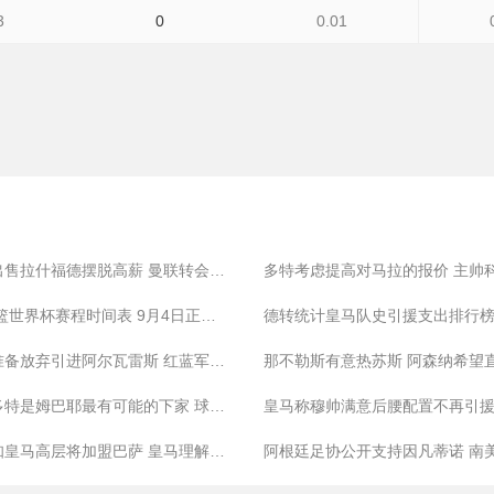
3
0
0.01
曼联仍想出售拉什福德摆脱高薪 曼联转会最新进展
2026年女篮世界杯赛程时间表 9月4日正式打响
巴塞罗那准备放弃引进阿尔瓦雷斯 红蓝军团认为交易难以实现
利物浦和多特是姆巴耶最有可能的下家 球员正等待局势明朗
罗德里告知皇马高层将加盟巴萨 皇马理解并尊重