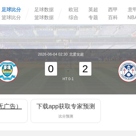
足球比分
足球数据
欧冠
英超
西甲
意
篮球比分
篮球数据
综合
专题
百科
NB
2026-06-04 02:30
北爱女超
0
2
-
HT 0-1
无广告）
下载app获取专家预测
比分预测