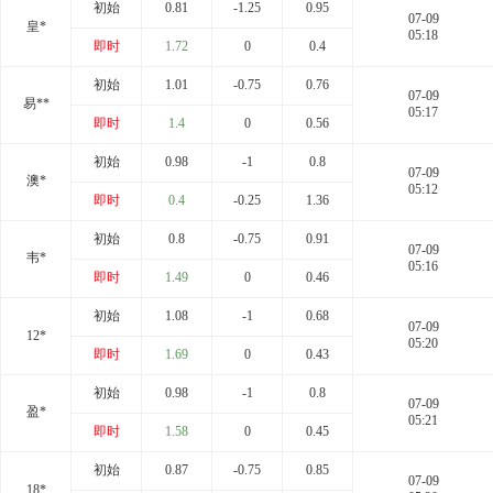
初始
0.81
-1.25
0.95
07-09
皇*
05:18
即时
1.72
0
0.4
初始
1.01
-0.75
0.76
07-09
易**
05:17
即时
1.4
0
0.56
初始
0.98
-1
0.8
07-09
澳*
05:12
即时
0.4
-0.25
1.36
初始
0.8
-0.75
0.91
07-09
韦*
05:16
即时
1.49
0
0.46
初始
1.08
-1
0.68
07-09
12*
05:20
即时
1.69
0
0.43
初始
0.98
-1
0.8
07-09
盈*
05:21
即时
1.58
0
0.45
初始
0.87
-0.75
0.85
07-09
18*