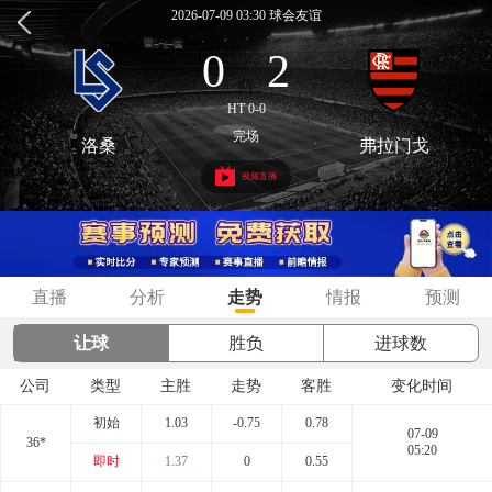
2026-07-09 03:30 球会友谊
0
2
:
HT 0-0
完场
洛桑
弗拉门戈
视频直播
直播
分析
走势
情报
预测
让球
胜负
进球数
公司
类型
主胜
走势
客胜
变化时间
初始
1.03
-0.75
0.78
07-09
36*
05:20
即时
1.37
0
0.55