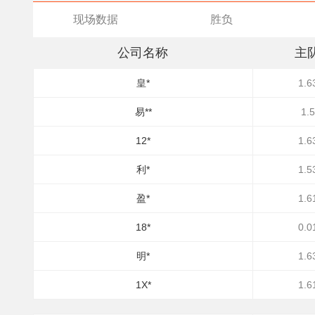
现场数据
胜负
公司名称
主
皇*
1.6
易**
1.5
12*
1.6
利*
1.5
盈*
1.6
18*
0.0
明*
1.6
1X*
1.6