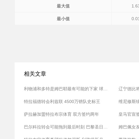
最大值
1.6
最小值
0.0
相关文章
利物浦和多特是姆巴耶最有可能的下家 球员正等待局势明朗
辽宁德比
特拉福德转会利兹联 4500万镑队史标王
维尼修斯续
萨拉赫加盟特拉布宗体育 双方签约两年
巴尔科拉转会可能拖到最后时刻 巴黎圣日耳曼坚持高价立场