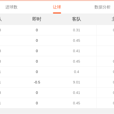
进球数
让球
数据分析
队
即时
客队
3
0
0.31
0
0.45
3
0
0.41
3
0
0.45
1
0
0.4
1
-0.5
9.01
3
0
0.41
1
0
0.45