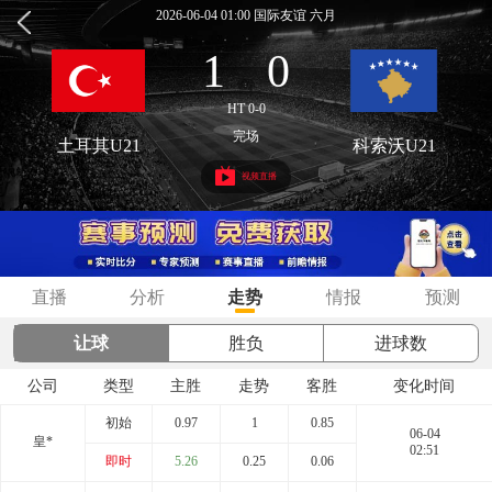
2026-06-04 01:00 国际友谊 六月
1
0
:
HT 0-0
完场
土耳其U21
科索沃U21
视频直播
直播
分析
走势
情报
预测
让球
胜负
进球数
公司
类型
主胜
走势
客胜
变化时间
初始
0.97
1
0.85
06-04
皇*
02:51
即时
5.26
0.25
0.06