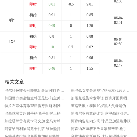
02:50
即时
0.01
-0.5
9.01
初始
0.91
1
0.85
06-04
明*
02:51
即时
0.69
0
1.26
初始
0.8
1
0.88
06-04
1X*
02:50
即时
10
0.5
0.02
初始
0.81
1
0.96
06-04
02:47
即时
0.46
1
1.55
相关文章
巴尔科拉转会可能拖到最后时刻 巴黎圣日耳曼坚持高价立场
姆巴佩女友是迪奥宝格丽双代言人 法国球星正式公开恋情
韩国警方突袭搜查韩国足协 前主帅洪明甫此前遭传唤
加维兑现染粉发承诺 西班牙国脚晒出新造型
特拉布宗体育希望租借努涅斯 利雅得新月愿意让球员离开
董路致歉：泰国10岁黑人父母是伪造的 其年龄也造假
巴西球员英超射手榜 枪手新援上榜
博洛尼亚有意萨比策 意甲劲旅引进球员难度较大
加拉塔萨雷有意卡马文加 皇马对球员离开持开放态度
阿森纳告别内尔高 球员已加盟埃弗顿
阿森纳与利物浦竞争孔萨 维拉坚持高价
阿森纳友谊赛不敌皇家贝蒂斯 枪手遭遇季前赛首败
多特基本排除出售恩梅加的可能性 大黄蜂希望留住主力
利物浦有意斯彭斯 球队希望补充右后卫位置