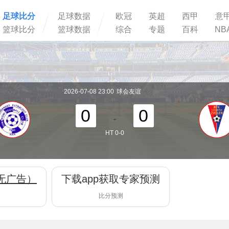
足球比分
足球数据
欧冠
英超
西甲
意
篮球比分
篮球数据
综合
专题
百科
NB
2026-07-08 23:00
球会友谊
0
0
-
HT 0-0
无广告）
下载app获取专家预测
比分预测