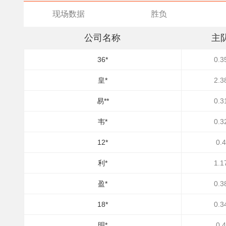
现场数据
胜负
公司名称
主
36*
0.3
皇*
2.3
易**
0.3
韦*
0.3
12*
0.4
利*
1.1
盈*
0.3
18*
0.3
明*
0.4