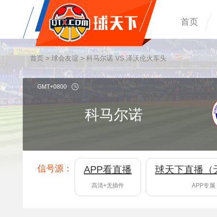
首页
首页
>
球会友谊
> 科马尔诺 VS 泽沃伦火车头
GMT+0800
科马尔诺
信号源：
APP看直播
球天下直播（
高清+无插件
APP专属