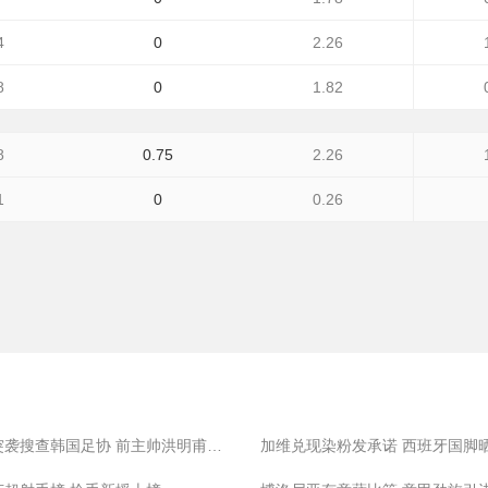
4
0
2.26
8
0
1.82
8
0.75
2.26
1
0
0.26
韩国警方突袭搜查韩国足协 前主帅洪明甫此前遭传唤
加维兑现染粉发承诺 西班牙国脚