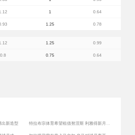
1.12
1
0.64
0.93
1.25
0.78
1.12
1.25
0.99
0.8
0.75
0.64
晒出新造型
特拉布宗体育希望租借努涅斯 利雅得新月愿意让球员离开